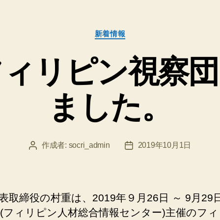
カ
新着情報
テ
ゴ
Cフィリピン視察
リ
ー
ました。
作成者:
socri_admin
2019年10月1日
投
投
稿
稿
者
日
表取締役の村重は、2019年９月26日 ～ 9月29
IC(フィリピン人材総合情報センター)主催のフ