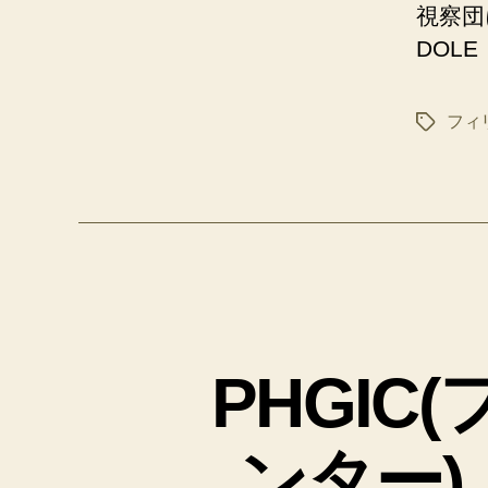
視察団
DOL
フィ
タ
グ
PHGI
ンター)