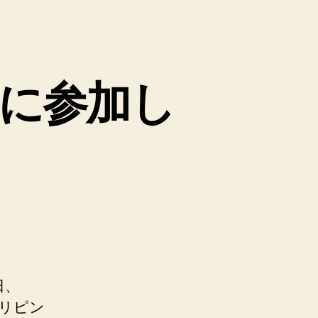
団に参加し
日、
ィリピン