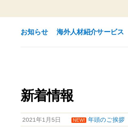
稿
ナ
お知らせ
海外人材紹介サービス
ビ
ゲ
ー
新着情報
シ
ョ
2021年1月5日
年頭のご挨拶
NEW!