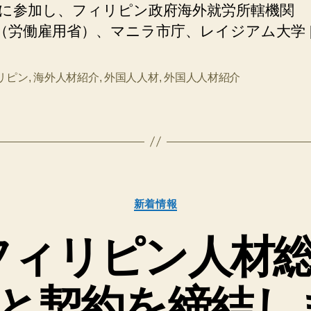
に参加し、フィリピン政府海外就労所轄機関
E（労働雇用省）、マニラ市庁、レイジアム大学 [
リピン
,
海外人材紹介
,
外国人人材
,
外国人人材紹介
カ
新着情報
テ
ゴ
C(フィリピン人材
リ
ー
 と契約を締結