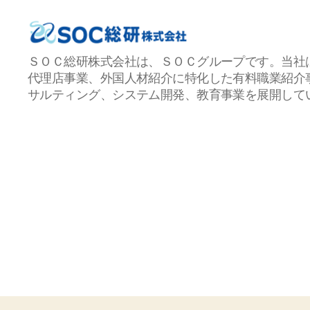
Ｓ
ＳＯＣ総研株式会社は、ＳＯＣグループです。当社
Ｏ
代理店事業、外国人材紹介に特化した有料職業紹介
Ｃ
サルティング、システム開発、教育事業を展開して
総
研
株
式
会
社