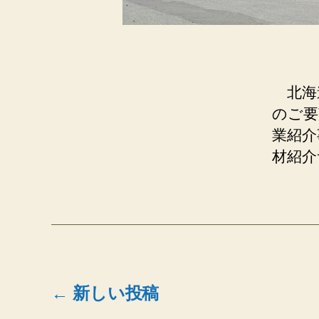
北海
のご要
業紹介
材紹介
投
←
新しい
投稿