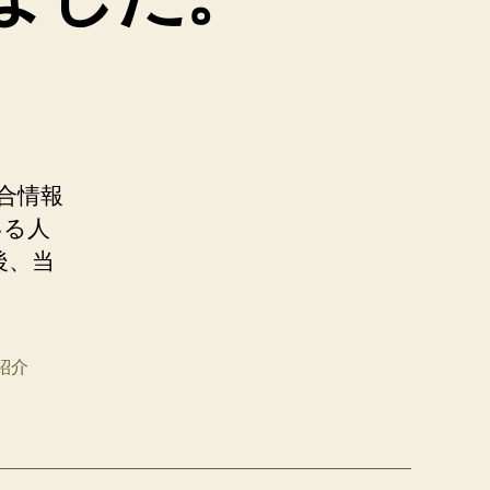
総合情報
いる人
後、当
紹介