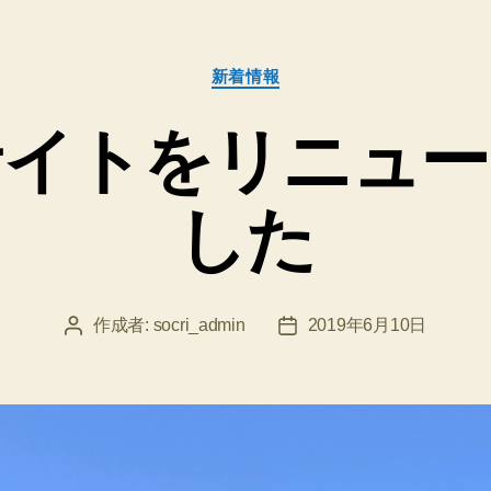
カ
新着情報
テ
ゴ
サイトをリニュー
リ
ー
した
作成者:
socri_admin
2019年6月10日
投
投
稿
稿
者
日