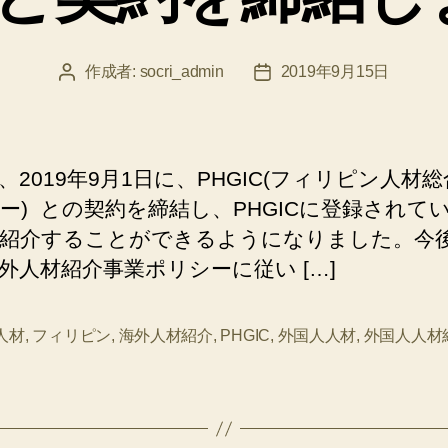
作成者:
socri_admin
2019年9月15日
投
投
稿
稿
者
日
、2019年9月1日に、PHGIC(フィリピン人材
ー) との契約を締結し、PHGICに登録されて
紹介することができるようになりました。今
外人材紹介事業ポリシーに従い […]
人材
,
フィリピン
,
海外人材紹介
,
PHGIC
,
外国人人材
,
外国人人材